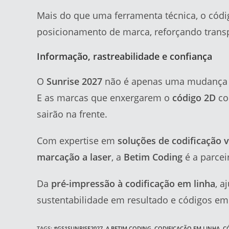
Mais do que uma ferramenta técnica, o códi
posicionamento de marca, reforçando transp
Informação, rastreabilidade e confiança
O
Sunrise 2027
não é apenas uma mudança t
E as marcas que enxergarem o
código 2D
co
sairão na frente.
Com expertise em
soluções de codificação v
marcação a laser
, a
Betim Coding
é a parcei
Da
pré-impressão à codificação em linha
, a
sustentabilidade em resultado e códigos em
TAGS
:
#GS1SUNRISE2027
,
A BETIM CODING
,
CODIFICAÇÃO EM LINHA
,
C