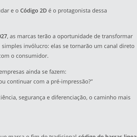
udar e o
Código 2D
é o protagonista dessa
027
, as marcas terão a oportunidade de transformar
imples invólucro: elas se tornarão um canal direto
 com o consumidor.
empresas ainda se fazem:
ou continuar com a pré-impressão?”
iciência, segurança e diferenciação, o caminho mais
que marca o fim do tradicional
código de barras linea