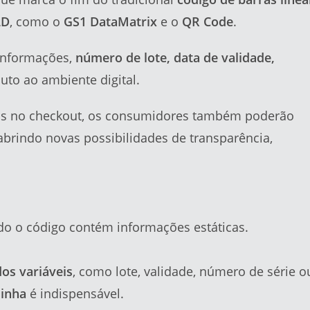
2D
, como o
GS1 DataMatrix
e o
QR Code
.
 informações,
número de lote, data de validade,
uto ao ambiente digital.
dos no checkout, os consumidores também poderão
abrindo novas possibilidades de transparência,
o o código contém informações estáticas.
os variáveis
, como lote, validade, número de série o
linha
é indispensável.