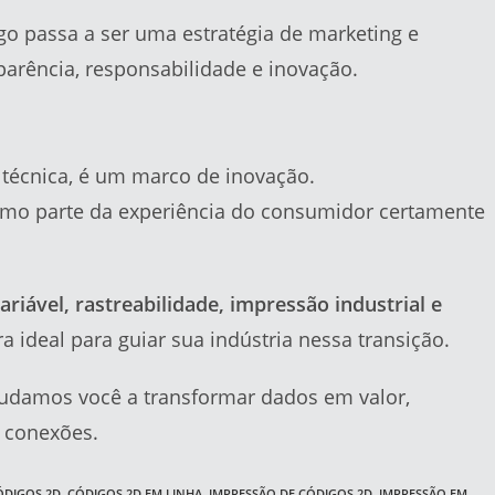
go passa a ser uma estratégia de marketing e
arência, responsabilidade e inovação.
écnica, é um marco de inovação.
mo parte da experiência do consumidor certamente
ariável, rastreabilidade, impressão industrial e
ra ideal para guiar sua indústria nessa transição.
judamos você a transformar dados em valor,
 conexões.
ÓDIGOS 2D
,
CÓDIGOS 2D EM LINHA
,
IMPRESSÃO DE CÓDIGOS 2D
,
IMPRESSÃO EM