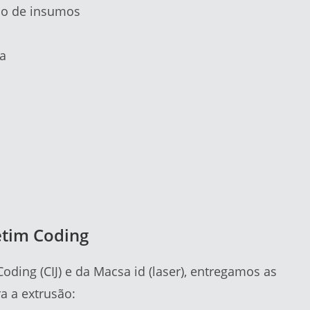
ão de insumos
ra
etim Coding
ding (CIJ) e da Macsa id (laser), entregamos as
a a extrusão: