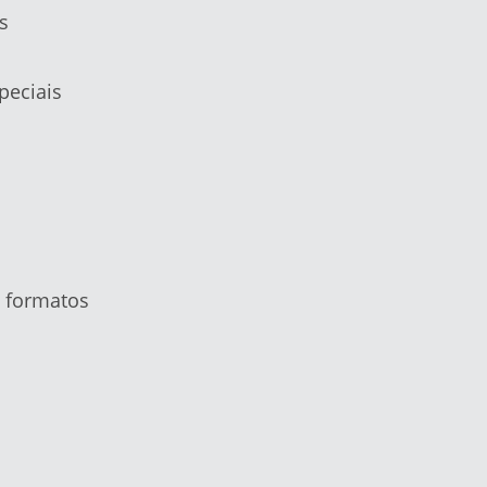
s
peciais
e formatos