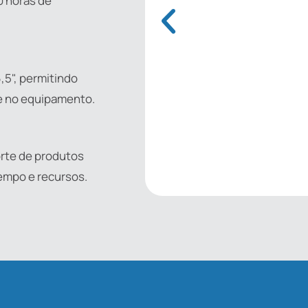
0 horas de
,5", permitindo
e no equipamento.
porte de produtos
empo e recursos.