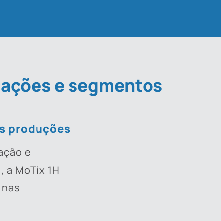
cações e segmentos
as produções
ação e
, a MoTix 1H
 nas